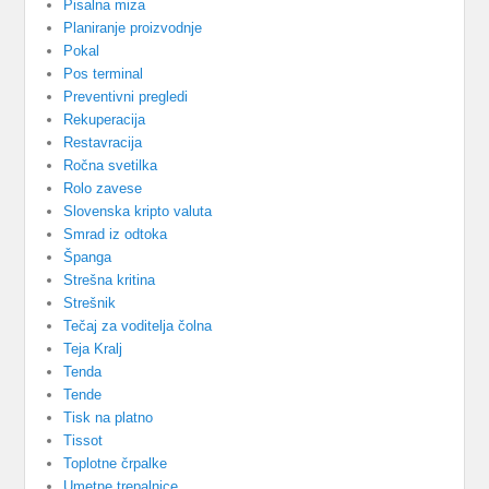
Pisalna miza
Planiranje proizvodnje
Pokal
Pos terminal
Preventivni pregledi
Rekuperacija
Restavracija
Ročna svetilka
Rolo zavese
Slovenska kripto valuta
Smrad iz odtoka
Španga
Strešna kritina
Strešnik
Tečaj za voditelja čolna
Teja Kralj
Tenda
Tende
Tisk na platno
Tissot
Toplotne črpalke
Umetne trepalnice