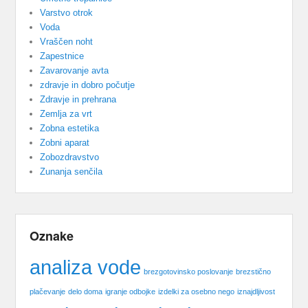
Varstvo otrok
Voda
Vraščen noht
Zapestnice
Zavarovanje avta
zdravje in dobro počutje
Zdravje in prehrana
Zemlja za vrt
Zobna estetika
Zobni aparat
Zobozdravstvo
Zunanja senčila
Oznake
analiza vode
brezgotovinsko poslovanje
brezstično
plačevanje
delo doma
igranje odbojke
izdelki za osebno nego
iznajdljivost