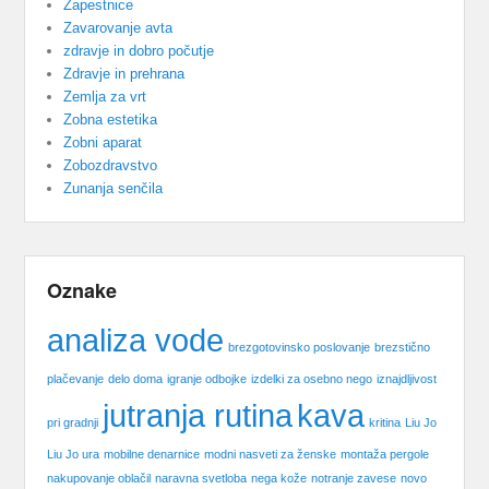
Zapestnice
Zavarovanje avta
zdravje in dobro počutje
Zdravje in prehrana
Zemlja za vrt
Zobna estetika
Zobni aparat
Zobozdravstvo
Zunanja senčila
Oznake
analiza vode
brezgotovinsko poslovanje
brezstično
plačevanje
delo doma
igranje odbojke
izdelki za osebno nego
iznajdljivost
jutranja rutina
kava
pri gradnji
kritina
Liu Jo
Liu Jo ura
mobilne denarnice
modni nasveti za ženske
montaža pergole
nakupovanje oblačil
naravna svetloba
nega kože
notranje zavese
novo