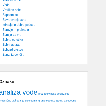
Voda
Vraščen noht
Zapestnice
Zavarovanje avta
zdravje in dobro počutje
Zdravje in prehrana
Zemlja za vrt
Zobna estetika
Zobni aparat
Zobozdravstvo
Zunanja senčila
Oznake
analiza vode
brezgotovinsko poslovanje
brezstično plačevanje
delo doma
igranje odbojke
izdelki za osebno