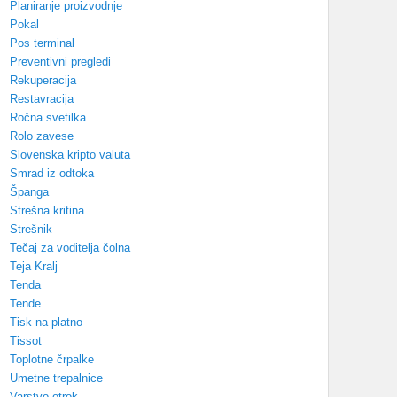
Planiranje proizvodnje
Pokal
Pos terminal
Preventivni pregledi
Rekuperacija
Restavracija
Ročna svetilka
Rolo zavese
Slovenska kripto valuta
Smrad iz odtoka
Španga
Strešna kritina
Strešnik
Tečaj za voditelja čolna
Teja Kralj
Tenda
Tende
Tisk na platno
Tissot
Toplotne črpalke
Umetne trepalnice
Varstvo otrok