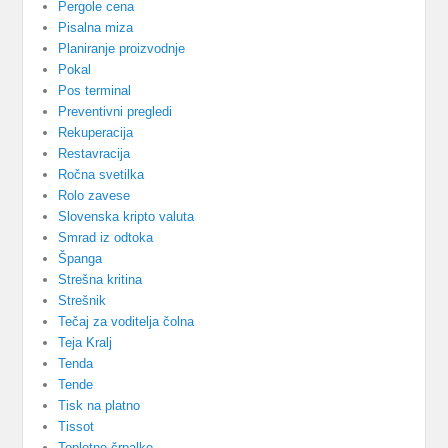
Pergole cena
Pisalna miza
Planiranje proizvodnje
Pokal
Pos terminal
Preventivni pregledi
Rekuperacija
Restavracija
Ročna svetilka
Rolo zavese
Slovenska kripto valuta
Smrad iz odtoka
Španga
Strešna kritina
Strešnik
Tečaj za voditelja čolna
Teja Kralj
Tenda
Tende
Tisk na platno
Tissot
Toplotne črpalke