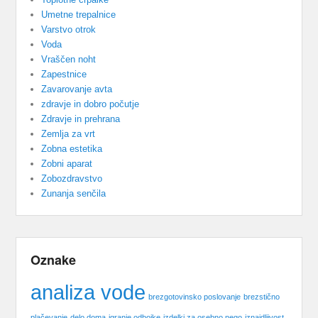
Umetne trepalnice
Varstvo otrok
Voda
Vraščen noht
Zapestnice
Zavarovanje avta
zdravje in dobro počutje
Zdravje in prehrana
Zemlja za vrt
Zobna estetika
Zobni aparat
Zobozdravstvo
Zunanja senčila
Oznake
analiza vode
brezgotovinsko poslovanje
brezstično
plačevanje
delo doma
igranje odbojke
izdelki za osebno nego
iznajdljivost