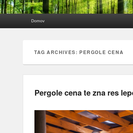
Primary
Domov
menu
TAG ARCHIVES:
PERGOLE CENA
Pergole cena te zna res lep