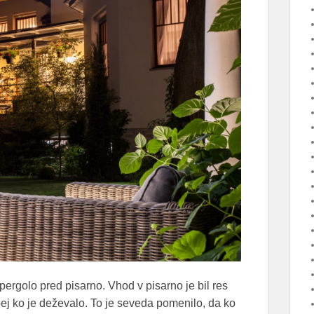
 pergolo pred pisarno. Vhod v pisarno je bil res
bej ko je deževalo. To je seveda pomenilo, da ko