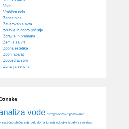
Voda
Vraščen noht
Zapestnice
Zavarovanje avta
zdravje in dobro počutje
Zdravje in prehrana
Zemlja za vrt
Zobna estetika
Zobni aparat
Zobozdravstvo
Zunanja senčila
Oznake
analiza vode
brezgotovinsko poslovanje
brezstično plačevanje
delo doma
igranje odbojke
izdelki za osebno