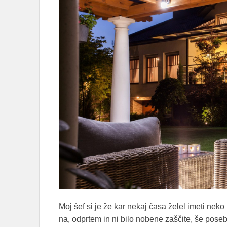
Moj šef si je že kar nekaj časa želel imeti neko
na, odprtem in ni bilo nobene zaščite, še pose