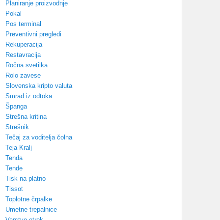
Planiranje proizvodnje
Pokal
Pos terminal
Preventivni pregledi
Rekuperacija
Restavracija
Ročna svetilka
Rolo zavese
Slovenska kripto valuta
Smrad iz odtoka
Španga
Strešna kritina
Strešnik
Tečaj za voditelja čolna
Teja Kralj
Tenda
Tende
Tisk na platno
Tissot
Toplotne črpalke
Umetne trepalnice
Varstvo otrok