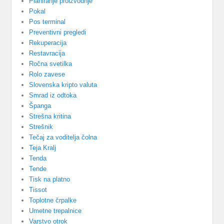
Planiranje proizvodnje
Pokal
Pos terminal
Preventivni pregledi
Rekuperacija
Restavracija
Ročna svetilka
Rolo zavese
Slovenska kripto valuta
Smrad iz odtoka
Španga
Strešna kritina
Strešnik
Tečaj za voditelja čolna
Teja Kralj
Tenda
Tende
Tisk na platno
Tissot
Toplotne črpalke
Umetne trepalnice
Varstvo otrok