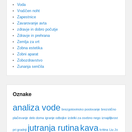
Voda
Vraščen noht
Zapestnice
Zavarovanje avta
zdravje in dobro počutje
Zdravje in prehrana
Zemlja za vrt
Zobna estetika
Zobni aparat
Zobozdravstvo
Zunanja senčila
Oznake
analiza vode
brezgotovinsko poslovanje
brezstično
plačevanje
delo doma
igranje odbojke
izdelki za osebno nego
iznajdljivost
jutranja rutina
kava
pri gradnji
kritina
Liu Jo