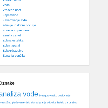
Voda
Vraščen noht
Zapestnice
Zavarovanje avta
zdravje in dobro počutje
Zdravje in prehrana
Zemlja za vrt
Zobna estetika
Zobni aparat
Zobozdravstvo
Zunanja senčila
Oznake
analiza vode
brezgotovinsko poslovanje
brezstično plačevanje
delo doma
igranje odbojke
izdelki za osebno