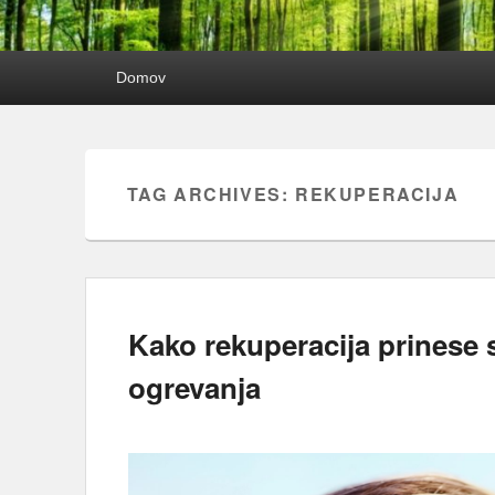
Primary
Domov
menu
TAG ARCHIVES:
REKUPERACIJA
Kako rekuperacija prinese s
ogrevanja