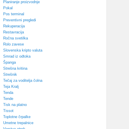
Planiranje proizvodnje
Pokal
Pos terminal
Preventivni pregledi
Rekuperacija
Restavracija
Ročna svetilka
Rolo zavese
Slovenska kripto valuta
Smrad iz odtoka
Španga
Strešna kritina
Strešnik
Tečaj za voditelja čolna
Teja Kralj
Tenda
Tende
Tisk na platno
Tissot
Toplotne črpalke
Umetne trepalnice
Varstvo otrok