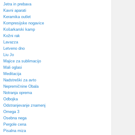
Jetra in prebava
Kavni aparati
Keramika outlet
Kompresijske nogavice
Košarkarski kamp
Kožni rak
Lavazza
Letveno dno
Liu Jo
Majice za sublimacijo
Mali oglasi
Meditacija
Nadstreški za avto
Nepremičnine Obala
Notranja oprema
Odbojka
Odstranjevanje znamenj
Omega 3
Osebna nega
Pergole cena
Pisalna miza