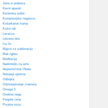
Jetra in prebava
Kavni aparati
Keramika outlet
Kompresijske nogavice
Košarkarski kamp
Kožni rak
Lavazza
Letveno dno
Liu Jo
Majice za sublimacijo
Mali oglasi
Meditacija
Nadstreški za avto
Nepremičnine Obala
Notranja oprema
Odbojka
Odstranjevanje znamenj
Omega 3
Osebna nega
Pergole cena
Pisalna miza