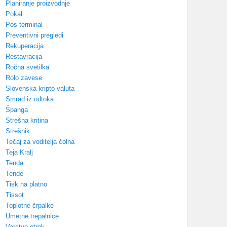
Planiranje proizvodnje
Pokal
Pos terminal
Preventivni pregledi
Rekuperacija
Restavracija
Ročna svetilka
Rolo zavese
Slovenska kripto valuta
Smrad iz odtoka
Španga
Strešna kritina
Strešnik
Tečaj za voditelja čolna
Teja Kralj
Tenda
Tende
Tisk na platno
Tissot
Toplotne črpalke
Umetne trepalnice
Varstvo otrok