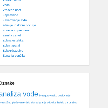
Voda
Vraščen noht
Zapestnice
Zavarovanje avta
zdravje in dobro počutje
Zdravje in prehrana
Zemlja za vrt
Zobna estetika
Zobni aparat
Zobozdravstvo
Zunanja senčila
Oznake
analiza vode
brezgotovinsko poslovanje
brezstično plačevanje
delo doma
igranje odbojke
izdelki za osebno