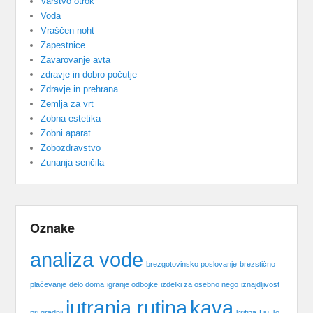
Varstvo otrok
Voda
Vraščen noht
Zapestnice
Zavarovanje avta
zdravje in dobro počutje
Zdravje in prehrana
Zemlja za vrt
Zobna estetika
Zobni aparat
Zobozdravstvo
Zunanja senčila
Oznake
analiza vode
brezgotovinsko poslovanje
brezstično
plačevanje
delo doma
igranje odbojke
izdelki za osebno nego
iznajdljivost
jutranja rutina
kava
pri gradnji
kritina
Liu Jo