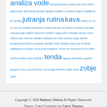
analiza vode
brezgotovinsko poslovanje
brezstično
plačevanje
delo doma
igranje odbojke
izdelki za osebno nego
iznajdljivost
jutranja rutina
kava
pri gradnji
kritina
Liu Jo
Liu Jo ura
mobilne denarnice
modni nasveti za ženske
montaža pergole
nakupovanje oblačil
naravna svetloba
nega kože
notranje zavese
novo
stanovanje
obnova
odbojka
odbojka na mivki
osebna nega
pašnik
pergola pred pisarno
pergole
pergole cena
pisalna miza
pos terminal
prijatelji
prva služba
renovacija kopalnice
ročne ure
samozavest in videz
tenda
strešna kritina
talne ploščice
ugodna keramika
ugodne
zobje
pergole cena
varnost živine
varovanje vikenda
velika okna
šport
Copyright © 2026
Radenci Online
All Rights Reserved.
Theme: Catch Evolution by
Catch Themes