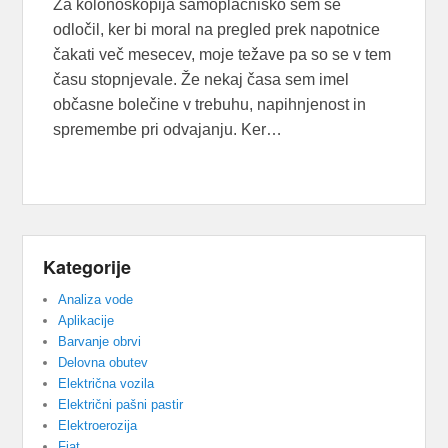
Za kolonoskopija samoplačniško sem se
odločil, ker bi moral na pregled prek napotnice
čakati več mesecev, moje težave pa so se v tem
času stopnjevale. Že nekaj časa sem imel
občasne bolečine v trebuhu, napihnjenost in
spremembe pri odvajanju. Ker…
Kategorije
Analiza vode
Aplikacije
Barvanje obrvi
Delovna obutev
Električna vozila
Električni pašni pastir
Elektroerozija
Fiat