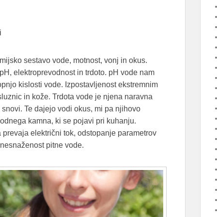
i
ijsko sestavo vode, motnost, vonj in okus.
pH, elektroprevodnost in trdoto. pH vode nam
pnjo kislosti vode. Izpostavljenost ekstremnim
luznic in kože. Trdota vode je njena naravna
 snovi. Te dajejo vodi okus, mi pa njihovo
odnega kamna, ki se pojavi pri kuhanju.
 prevaja električni tok, odstopanje parametrov
onesnaženost pitne vode.