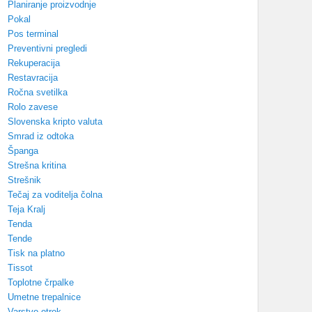
Planiranje proizvodnje
Pokal
Pos terminal
Preventivni pregledi
Rekuperacija
Restavracija
Ročna svetilka
Rolo zavese
Slovenska kripto valuta
Smrad iz odtoka
Španga
Strešna kritina
Strešnik
Tečaj za voditelja čolna
Teja Kralj
Tenda
Tende
Tisk na platno
Tissot
Toplotne črpalke
Umetne trepalnice
Varstvo otrok