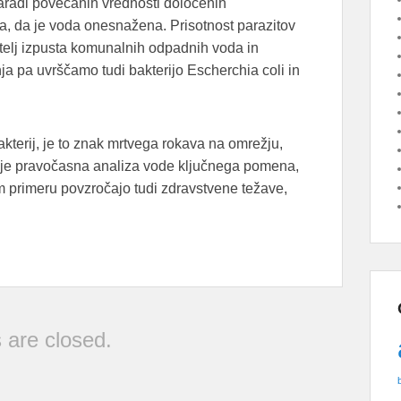
aradi povečanih vrednosti določenih
ga, da je voda onesnažena. Prisotnost parazitov
elj izpusta komunalnih odpadnih voda in
a pa uvrščamo tudi bakterijo Escherchia coli in
kterij, je to znak mrtvega rokava na omrežju,
ah je pravočasna analiza vode ključnega pomena,
šem primeru povzročajo tudi zdravstvene težave,
are closed.