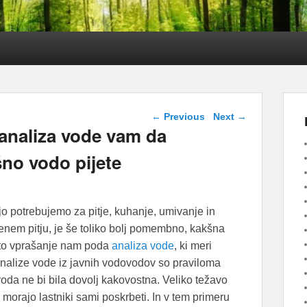
Post navigation
←
Previous
Next
→
 analiza vode vam da
no vodo pijete
 jo potrebujemo za pitje, kuhanje, umivanje in
enem pitju, je še toliko bolj pomembno, kakšna
 to vprašanje nam poda
analiza vode
, ki meri
analize vode iz javnih vodovodov so praviloma
oda ne bi bila dovolj kakovostna. Veliko težavo
 morajo lastniki sami poskrbeti. In v tem primeru