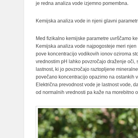
je redna analiza vode izjemno pomembna.
Kemijska analiza vode in njeni glavni parametr
Med fizikalno kemijske parametre uvrščamo kem
Kemijska analiza vode najpogosteje meri njen 
pove koncentracijo vodikovih ionov oziroma sto
vrednostim pH lahko povzročajo draženje oči, s
lastnost, ki jo povzročajo raztopljene mineralne
povečano koncentracijo opazimo na ostankih v
Električna prevodnost vode je lastnost vode, da
od normalnih vrednosti pa kaže na morebitno 