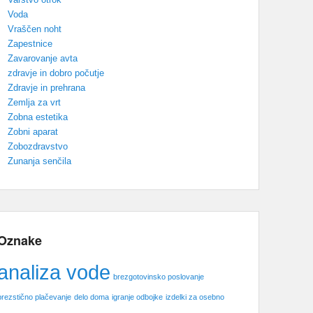
Voda
Vraščen noht
Zapestnice
Zavarovanje avta
zdravje in dobro počutje
Zdravje in prehrana
Zemlja za vrt
Zobna estetika
Zobni aparat
Zobozdravstvo
Zunanja senčila
Oznake
analiza vode
brezgotovinsko poslovanje
brezstično plačevanje
delo doma
igranje odbojke
izdelki za osebno