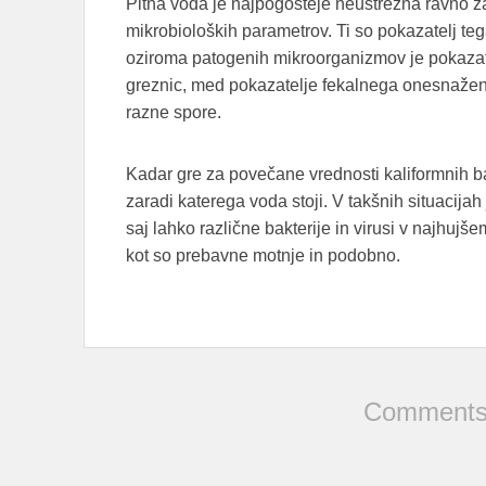
Pitna voda je najpogosteje neustrezna ravno z
mikrobioloških parametrov. Ti so pokazatelj te
oziroma patogenih mikroorganizmov je pokazat
greznic, med pokazatelje fekalnega onesnaženj
razne spore.
Kadar gre za povečane vrednosti kaliformnih ba
zaradi katerega voda stoji. V takšnih situacij
saj lahko različne bakterije in virusi v najhuj
kot so prebavne motnje in podobno.
Comments 