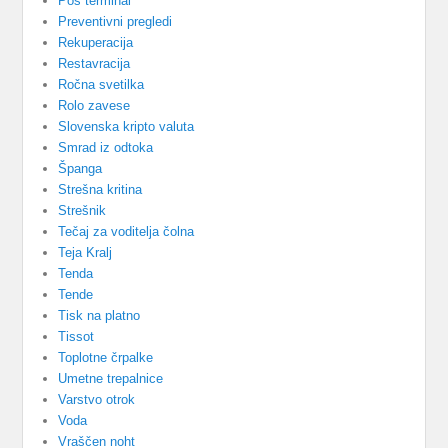
Pos terminal
Preventivni pregledi
Rekuperacija
Restavracija
Ročna svetilka
Rolo zavese
Slovenska kripto valuta
Smrad iz odtoka
Španga
Strešna kritina
Strešnik
Tečaj za voditelja čolna
Teja Kralj
Tenda
Tende
Tisk na platno
Tissot
Toplotne črpalke
Umetne trepalnice
Varstvo otrok
Voda
Vraščen noht