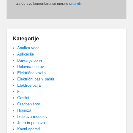
Za objavo komentarja se morate
prijaviti
.
Kategorije
Analiza vode
Aplikacije
Barvanje obrvi
Delovna obutev
Električna vozila
Električni pašni pastir
Elektroerozija
Fiat
Gasilci
Gradbeništvo
Hipnoza
Izdelava modelov
Jetra in prebava
Kavni aparati