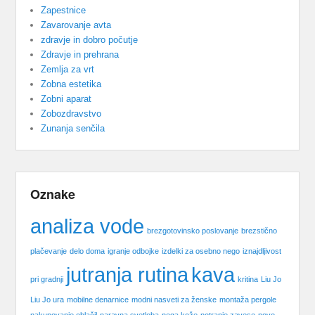
Zapestnice
Zavarovanje avta
zdravje in dobro počutje
Zdravje in prehrana
Zemlja za vrt
Zobna estetika
Zobni aparat
Zobozdravstvo
Zunanja senčila
Oznake
analiza vode
brezgotovinsko poslovanje
brezstično
plačevanje
delo doma
igranje odbojke
izdelki za osebno nego
iznajdljivost
jutranja rutina
kava
pri gradnji
kritina
Liu Jo
Liu Jo ura
mobilne denarnice
modni nasveti za ženske
montaža pergole
nakupovanje oblačil
naravna svetloba
nega kože
notranje zavese
novo