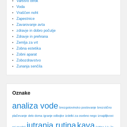
Varstvo otrok
Voda
Vraščen noht
Zapestnice
Zavarovanje avta
zdravje in dobro počutje
Zdravje in prehrana
Zemlja za vrt
Zobna estetika
Zobni aparat
Zobozdravstvo
Zunanja senčila
Oznake
analiza vode
brezgotovinsko poslovanje
brezstično
plačevanje
delo doma
igranje odbojke
izdelki za osebno nego
iznajdljivost
jutranja rutina
kava