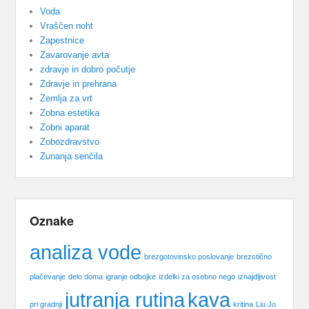
Voda
Vraščen noht
Zapestnice
Zavarovanje avta
zdravje in dobro počutje
Zdravje in prehrana
Zemlja za vrt
Zobna estetika
Zobni aparat
Zobozdravstvo
Zunanja senčila
Oznake
analiza vode
brezgotovinsko poslovanje
brezstično
plačevanje
delo doma
igranje odbojke
izdelki za osebno nego
iznajdljivost
jutranja rutina
kava
pri gradnji
kritina
Liu Jo