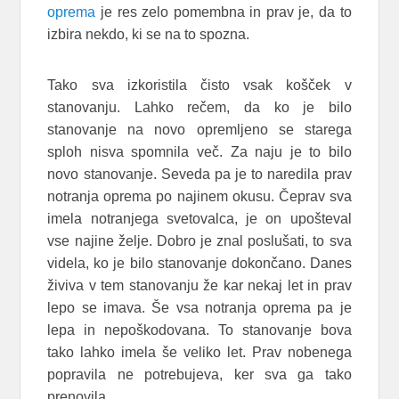
oprema
je res zelo pomembna in prav je, da to
izbira nekdo, ki se na to spozna.
Tako sva izkoristila čisto vsak košček v
stanovanju. Lahko rečem, da ko je bilo
stanovanje na novo opremljeno se starega
sploh nisva spomnila več. Za naju je to bilo
novo stanovanje. Seveda pa je to naredila prav
notranja oprema po najinem okusu. Čeprav sva
imela notranjega svetovalca, je on upošteval
vse najine želje. Dobro je znal poslušati, to sva
videla, ko je bilo stanovanje dokončano. Danes
živiva v tem stanovanju že kar nekaj let in prav
lepo se imava. Še vsa notranja oprema pa je
lepa in nepoškodovana. To stanovanje bova
tako lahko imela še veliko let. Prav nobenega
popravila ne potrebujeva, ker sva ga tako
prenovila.