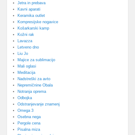
Jetra in prebava
Kavni aparati
Keramika outlet
Kompresijske nogavice
Košarkarski kamp
Kožni rak
Lavazza
Letveno dno
Liu Jo
Majice za sublimacijo
Mali oglasi
Meditacija
Nadstreški za avto
Nepremičnine Obala
Notranja oprema
Odbojka
Odstranjevanje znamenj
Omega 3
Osebna nega
Pergole cena
Pisalna miza