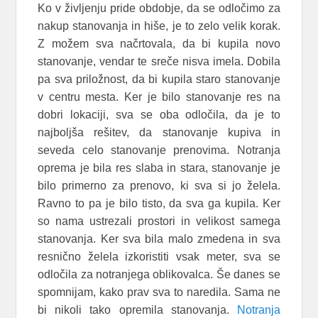
Ko v življenju pride obdobje, da se odločimo za
nakup stanovanja in hiše, je to zelo velik korak.
Z možem sva načrtovala, da bi kupila novo
stanovanje, vendar te sreče nisva imela. Dobila
pa sva priložnost, da bi kupila staro stanovanje
v centru mesta. Ker je bilo stanovanje res na
dobri lokaciji, sva se oba odločila, da je to
najboljša rešitev, da stanovanje kupiva in
seveda celo stanovanje prenovima. Notranja
oprema je bila res slaba in stara, stanovanje je
bilo primerno za prenovo, ki sva si jo želela.
Ravno to pa je bilo tisto, da sva ga kupila. Ker
so nama ustrezali prostori in velikost samega
stanovanja. Ker sva bila malo zmedena in sva
resnično želela izkoristiti vsak meter, sva se
odločila za notranjega oblikovalca. Še danes se
spomnijam, kako prav sva to naredila. Sama ne
bi nikoli tako opremila stanovanja.
Notranja