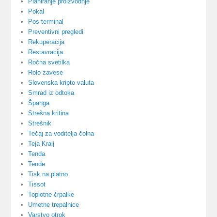
Planiranje proizvodnje
Pokal
Pos terminal
Preventivni pregledi
Rekuperacija
Restavracija
Ročna svetilka
Rolo zavese
Slovenska kripto valuta
Smrad iz odtoka
Španga
Strešna kritina
Strešnik
Tečaj za voditelja čolna
Teja Kralj
Tenda
Tende
Tisk na platno
Tissot
Toplotne črpalke
Umetne trepalnice
Varstvo otrok