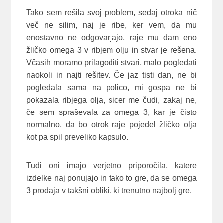
Tako sem rešila svoj problem, sedaj otroka nič
več ne silim, naj je ribe, ker vem, da mu
enostavno ne odgovarjajo, raje mu dam eno
žličko omega 3 v ribjem olju in stvar je rešena.
Včasih moramo prilagoditi stvari, malo pogledati
naokoli in najti rešitev. Če jaz tisti dan, ne bi
pogledala sama na polico, mi gospa ne bi
pokazala ribjega olja, sicer me čudi, zakaj ne,
če sem spraševala za omega 3, kar je čisto
normalno, da bo otrok raje pojedel žličko olja
kot pa spil preveliko kapsulo.
Tudi oni imajo verjetno priporočila, katere
izdelke naj ponujajo in tako to gre, da se omega
3 prodaja v takšni obliki, ki trenutno najbolj gre.