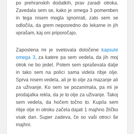
po prehranskih dodatkih, prav zaradi otroka.
Zavedala sem se, kako je omega 3 pomemben
in tega nisem mogla ignorirati, zato sem se
odločila, da grem neposredno do lekarne in jih
vprašam, kaj oni priporočajo.
Zaposlena mi je svetovala določene
kapsule
omega 3
, za katere pa sem vedela, da jih moj
otrok ne bo jedel. Potem sem spraševala dalje
in tako sem na polici sama videla ribje olje.
Sprva nisem vedela, ali je to olje za mazanje ali
za uživanje. Ko sem se pozanimala, pa mi je
prodajalka rekla, da je to olje za uživanje. Takoj
sem vedela, da hočem točno to. Kupila sem
ribje olje in otroku začela dajati 1 majhno žličko
vsak dan. Super zadeva, če so vaši otroci še
majhni.