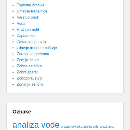
Toplotne črpalke
Umetne trepalnice
Varstvo otrok
Voda
Vraščen noht
Zapestnice
Zavarovanje avta
zdravje in dobro počutje
Zdravje in prehrana
Zemlja za vrt
Zobna estetika
Zobni aparat
Zobozdravstvo
Zunanja senčila
Oznake
analiza vode
brezgotovinsko poslovanje
brezstično