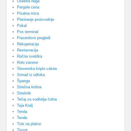
Osebna nega
Pergole cena
Pisalna miza
Planiranje proizvodnje
Pokal
Pos terminal
Preventivni pregledi
Rekuperacija
Restavracija
Ročna svetilka
Rolo zavese
Slovenska kripto valuta
Smrad iz odtoka
Španga
Strešna kritina
Strešnik
Tečaj za voditelja čolna
Teja Kralj
Tenda
Tende
Tisk na platno
Tissot