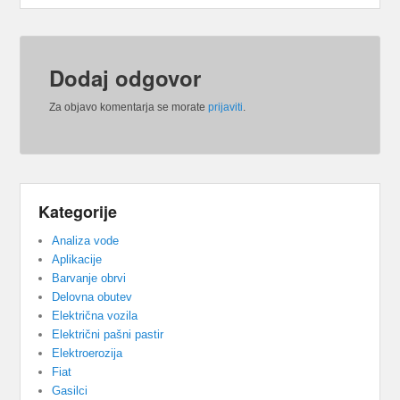
Dodaj odgovor
Za objavo komentarja se morate
prijaviti
.
Kategorije
Analiza vode
Aplikacije
Barvanje obrvi
Delovna obutev
Električna vozila
Električni pašni pastir
Elektroerozija
Fiat
Gasilci