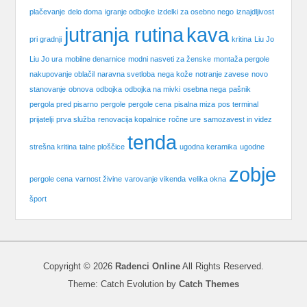
plačevanje
delo doma
igranje odbojke
izdelki za osebno nego
iznajdljivost
jutranja rutina
kava
pri gradnji
kritina
Liu Jo
Liu Jo ura
mobilne denarnice
modni nasveti za ženske
montaža pergole
nakupovanje oblačil
naravna svetloba
nega kože
notranje zavese
novo
stanovanje
obnova
odbojka
odbojka na mivki
osebna nega
pašnik
pergola pred pisarno
pergole
pergole cena
pisalna miza
pos terminal
prijatelji
prva služba
renovacija kopalnice
ročne ure
samozavest in videz
tenda
strešna kritina
talne ploščice
ugodna keramika
ugodne
zobje
pergole cena
varnost živine
varovanje vikenda
velika okna
šport
Copyright © 2026
Radenci Online
All Rights Reserved.
Theme: Catch Evolution by
Catch Themes