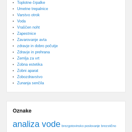
Toplotne črpalke
Umetne trepalnice
Varstvo otrok
Voda
Vraščen noht
Zapestnice
Zavarovanje avta
zdravje in dobro počutje
Zdravje in prehrana
Zemlja za vrt
Zobna estetika
Zobni aparat
Zobozdravstvo
Zunanja senčila
Oznake
analiza vode
brezgotovinsko poslovanje
brezstično