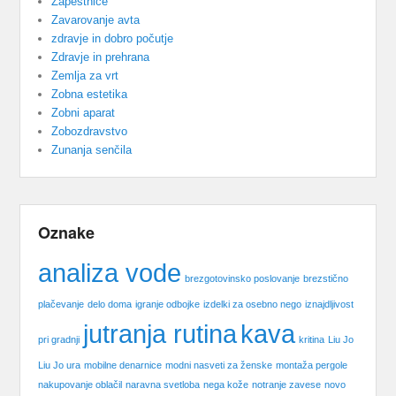
Zapestnice
Zavarovanje avta
zdravje in dobro počutje
Zdravje in prehrana
Zemlja za vrt
Zobna estetika
Zobni aparat
Zobozdravstvo
Zunanja senčila
Oznake
analiza vode
brezgotovinsko poslovanje
brezstično
plačevanje
delo doma
igranje odbojke
izdelki za osebno nego
iznajdljivost
jutranja rutina
kava
pri gradnji
kritina
Liu Jo
Liu Jo ura
mobilne denarnice
modni nasveti za ženske
montaža pergole
nakupovanje oblačil
naravna svetloba
nega kože
notranje zavese
novo