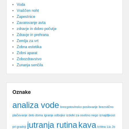
Voda
Vraščen noht
Zapestnice
Zavarovanje avta
zdravje in dobro počutje
Zdravje in prehrana
Zemlja za vrt
Zobna estetika
Zobni aparat
Zobozdravstvo
Zunanja senčila
Oznake
analiza vode
brezgotovinsko poslovanje
brezstično
plačevanje
delo doma
igranje odbojke
izdelki za osebno nego
iznajdljivost
jutranja rutina
kava
pri gradnji
kritina
Liu Jo