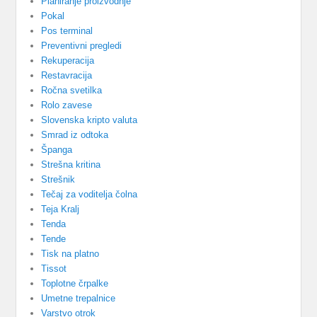
Planiranje proizvodnje
Pokal
Pos terminal
Preventivni pregledi
Rekuperacija
Restavracija
Ročna svetilka
Rolo zavese
Slovenska kripto valuta
Smrad iz odtoka
Španga
Strešna kritina
Strešnik
Tečaj za voditelja čolna
Teja Kralj
Tenda
Tende
Tisk na platno
Tissot
Toplotne črpalke
Umetne trepalnice
Varstvo otrok