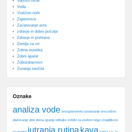
Varstvo otrok
Voda
Vraščen noht
Zapestnice
Zavarovanje avta
zdravje in dobro počutje
Zdravje in prehrana
Zemlja za vrt
Zobna estetika
Zobni aparat
Zobozdravstvo
Zunanja senčila
Oznake
analiza vode
brezgotovinsko poslovanje
brezstično
plačevanje
delo doma
igranje odbojke
izdelki za osebno nego
iznajdljivost
jutranja rutina
kava
pri gradnji
kritina
Liu Jo