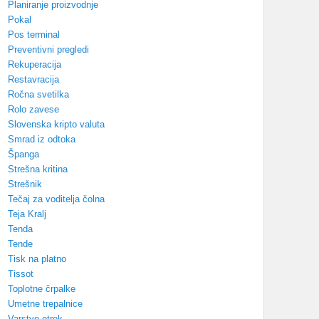
Planiranje proizvodnje
Pokal
Pos terminal
Preventivni pregledi
Rekuperacija
Restavracija
Ročna svetilka
Rolo zavese
Slovenska kripto valuta
Smrad iz odtoka
Španga
Strešna kritina
Strešnik
Tečaj za voditelja čolna
Teja Kralj
Tenda
Tende
Tisk na platno
Tissot
Toplotne črpalke
Umetne trepalnice
Varstvo otrok