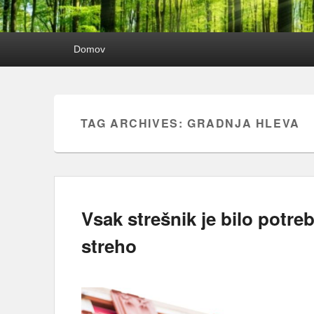
Primary
Domov
menu
TAG ARCHIVES:
GRADNJA HLEVA
Vsak strešnik je bilo potre
streho