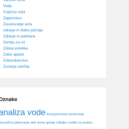
Voda
Vraščen noht
Zapestnice
Zavarovanje avta
zdravje in dobro počutje
Zdravje in prehrana
Zemlja za vrt
Zobna estetika
Zobni aparat
Zobozdravstvo
Zunanja senčila
Oznake
analiza vode
brezgotovinsko poslovanje
brezstično plačevanje
delo doma
igranje odbojke
izdelki za osebno