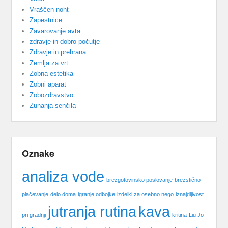
Vraščen noht
Zapestnice
Zavarovanje avta
zdravje in dobro počutje
Zdravje in prehrana
Zemlja za vrt
Zobna estetika
Zobni aparat
Zobozdravstvo
Zunanja senčila
Oznake
analiza vode
brezgotovinsko poslovanje
brezstično
plačevanje
delo doma
igranje odbojke
izdelki za osebno nego
iznajdljivost
jutranja rutina
kava
pri gradnji
kritina
Liu Jo