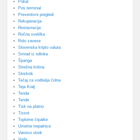
Pokal
Pos terminal
Preventivni pregledi
Rekuperacija
Restavracija
Ročna svetilka
Rolo zavese
Slovenska kripto valuta
Smrad iz odtoka
Španga
Strešna kritina
Strešnik
Tečaj za voditelja čolna
Teja Kralj
Tenda
Tende
Tisk na platno
Tissot
Toplotne črpalke
Umetne trepalnice
Varstvo otrok
Voda