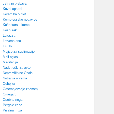
Jetra in prebava
Kavni aparati
Keramika outlet
Kompresijske nogavice
Košarkarski kamp
Kožni rak
Lavazza
Letveno dno
Liu Jo
Majice za sublimacijo
Mali oglasi
Meditacija
Nadstreški za avto
Nepremičnine Obala
Notranja oprema
Odbojka
Odstranjevanje znamenj
Omega 3
Osebna nega
Pergole cena
Pisalna miza