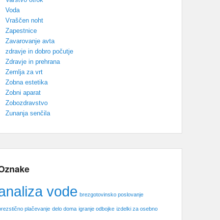
Voda
Vraščen noht
Zapestnice
Zavarovanje avta
zdravje in dobro počutje
Zdravje in prehrana
Zemlja za vrt
Zobna estetika
Zobni aparat
Zobozdravstvo
Zunanja senčila
Oznake
analiza vode
brezgotovinsko poslovanje
brezstično plačevanje
delo doma
igranje odbojke
izdelki za osebno