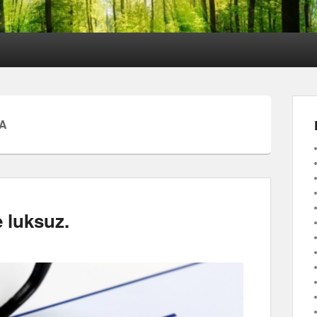
A
e luksuz.