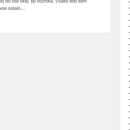
sej bo vse okej' tip voznika. Vsako leto sem
, vse ostalo…