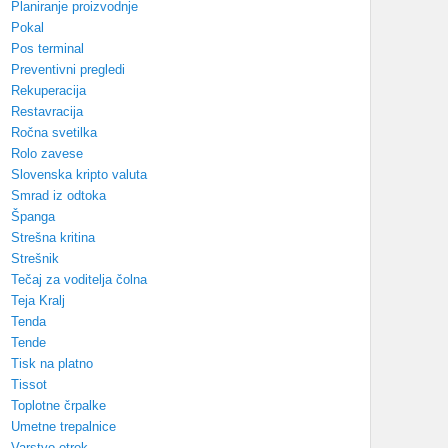
Planiranje proizvodnje
Pokal
Pos terminal
Preventivni pregledi
Rekuperacija
Restavracija
Ročna svetilka
Rolo zavese
Slovenska kripto valuta
Smrad iz odtoka
Španga
Strešna kritina
Strešnik
Tečaj za voditelja čolna
Teja Kralj
Tenda
Tende
Tisk na platno
Tissot
Toplotne črpalke
Umetne trepalnice
Varstvo otrok