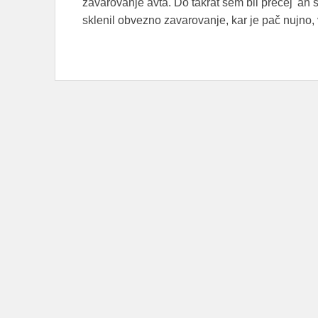
zavarovanje avta. Do takrat sem bil precej 'ah 
sklenil obvezno zavarovanje, kar je pač nujno