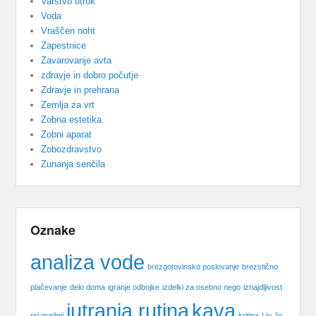
Varstvo otrok
Voda
Vraščen noht
Zapestnice
Zavarovanje avta
zdravje in dobro počutje
Zdravje in prehrana
Zemlja za vrt
Zobna estetika
Zobni aparat
Zobozdravstvo
Zunanja senčila
Oznake
analiza vode
brezgotovinsko poslovanje
brezstično
plačevanje
delo doma
igranje odbojke
izdelki za osebno nego
iznajdljivost
jutranja rutina
kava
pri gradnji
kritina
Liu Jo