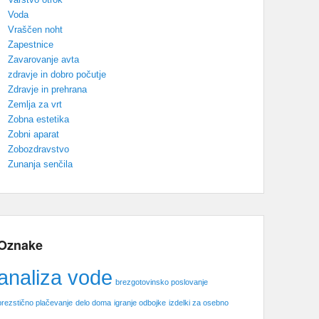
Voda
Vraščen noht
Zapestnice
Zavarovanje avta
zdravje in dobro počutje
Zdravje in prehrana
Zemlja za vrt
Zobna estetika
Zobni aparat
Zobozdravstvo
Zunanja senčila
Oznake
analiza vode
brezgotovinsko poslovanje
brezstično plačevanje
delo doma
igranje odbojke
izdelki za osebno