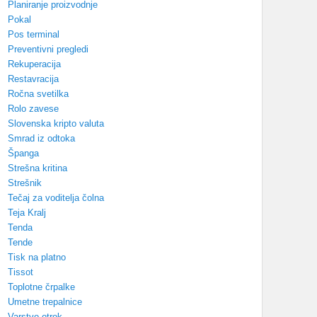
Planiranje proizvodnje
Pokal
Pos terminal
Preventivni pregledi
Rekuperacija
Restavracija
Ročna svetilka
Rolo zavese
Slovenska kripto valuta
Smrad iz odtoka
Španga
Strešna kritina
Strešnik
Tečaj za voditelja čolna
Teja Kralj
Tenda
Tende
Tisk na platno
Tissot
Toplotne črpalke
Umetne trepalnice
Varstvo otrok