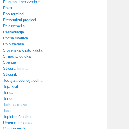
Planiranje proizvodnje
Pokal
Pos terminal
Preventivni pregledi
Rekuperacija
Restavracija
Ročna svetilka
Rolo zavese
Slovenska kripto valuta
Smrad iz odtoka
Španga
Strešna kritina
Strešnik
Tečaj za voditelja čolna
Teja Kralj
Tenda
Tende
Tisk na platno
Tissot
Toplotne črpalke
Umetne trepalnice
Varstvo otrok