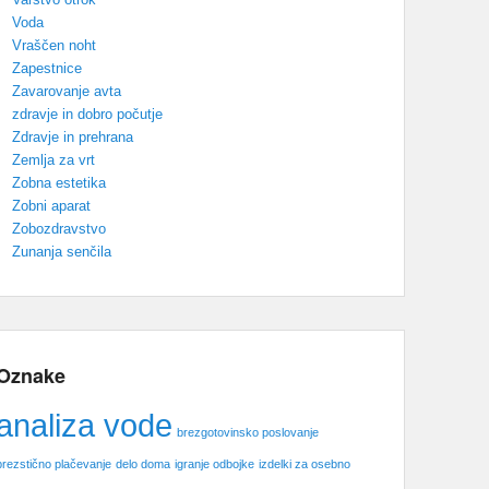
Voda
Vraščen noht
Zapestnice
Zavarovanje avta
zdravje in dobro počutje
Zdravje in prehrana
Zemlja za vrt
Zobna estetika
Zobni aparat
Zobozdravstvo
Zunanja senčila
Oznake
analiza vode
brezgotovinsko poslovanje
brezstično plačevanje
delo doma
igranje odbojke
izdelki za osebno